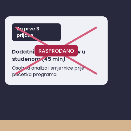
Za prve 3
prijave
Dodatni 1:1 strateški poziv u
studenom (45 min)
Osobna analiza i smjernice prije
početka programa.