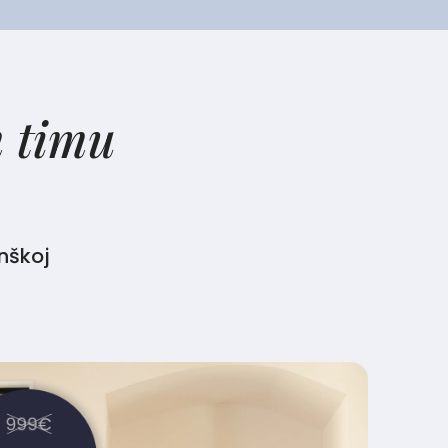
m timu
nškoj