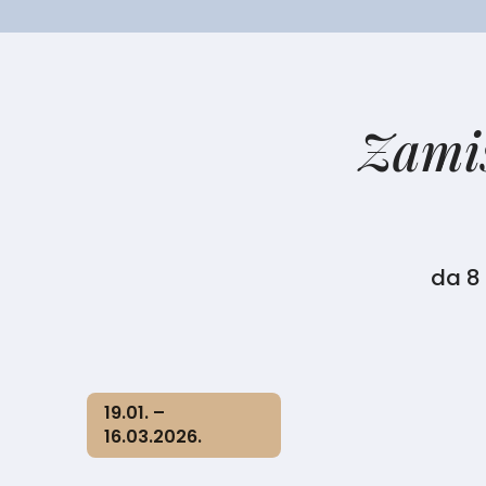
Zamis
da
8
19.01. –
16.03.2026.